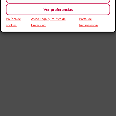
Joan A. Espinosa Zaragoza – Director titular y artístico de
Ver preferencias
la sociedad musical La Paz.
Política de
Aviso Legal y Política de
Portal de
¡Escucha este CD en Spotify!
cookies
Privacidad
transparencia