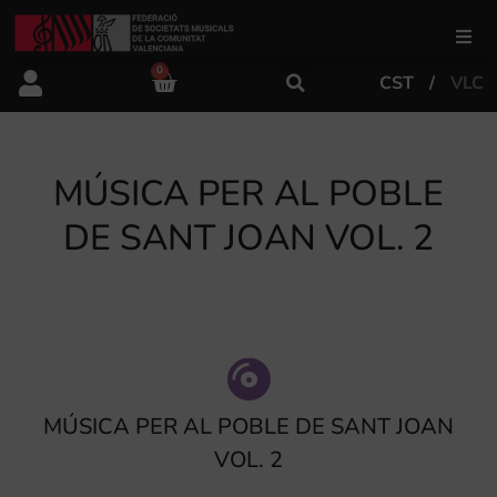
0
CST
VLC
FSMCV
Áreas de gestión
MÚSICA PER AL POBLE
DE SANT JOAN VOL. 2
Área educativa
Área artística
Actualidad
MÚSICA PER AL POBLE DE SANT JOAN
VOL. 2
Tienda