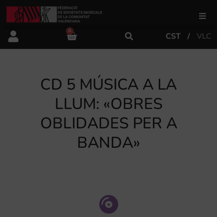
0
CST
VLC
FSMCV
Áreas de gestión
CD 5 MÚSICA A LA
LLUM: «OBRES
Área educativa
OBLIDADES PER A
BANDA»
Área artística
Actualidad
Tienda