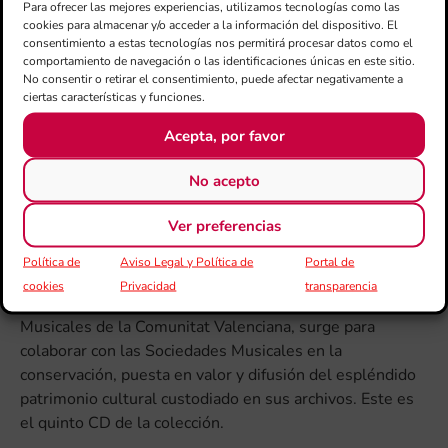
Depósito legal
Para ofrecer las mejores experiencias, utilizamos tecnologías como las
cookies para almacenar y/o acceder a la información del dispositivo. El
V-1214/2022
consentimiento a estas tecnologías nos permitirá procesar datos como el
comportamiento de navegación o las identificaciones únicas en este sitio.
Descripción física
No consentir o retirar el consentimiento, puede afectar negativamente a
1 CD + 1 folleto (12 p.)
ciertas características y funciones.
Publicación
Acepta, por favor
Valencia: Instituto Valenciano de Cultura-Generalitat
Valenciana
No acepto
Nota de contenido
Ver preferencias
El programa Música a la llum, patrocinado por CaixaBank
Política de
Aviso Legal y Política de
Portal de
y organizado por el Instituto Valenciano de Cultura-
cookies
Privacidad
transparencia
Generalitat Valenciana y la Federación de Sociedades
Musicales de la Comunitat Valenciana, surge para
colaborar con las Sociedades Musicales en la
conservación, puesta en valor y difusión del espléndido
patrimonio cultural custodiado en sus archivos. Este es
el quinto CD de la colección.