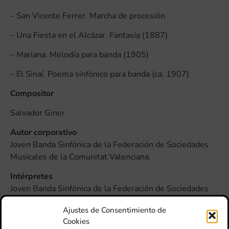
– San Vicente Ferrer. Marcha de procesión
– Una Fiesta en el Alcázar. Fantasía (1887)
– Mariana. Melodía para banda (1905)
– El Sinaí. Poema sinfónico para banda (ca. 1907)
Compositor
Salvador Giner
Autor corporativo
Joven Banda Sinfónica de la Federación de Sociedades
Musicales de la Comunitat Valenciana.
Intérpretes
Joven Banda Sinfónica de la Federación de Sociedades
Musicales de la Comunitat Valenciana. Director: Rafa
Ajustes de Consentimiento de
García Vidal.
Cookies