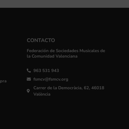
CONTACTO
Federación de Sociedades Musicales de
la Comunidad Valenciana
963 531 943
fsmcv@fsmcv.org
mpra
Carrer de la Democràcia, 62, 46018
València