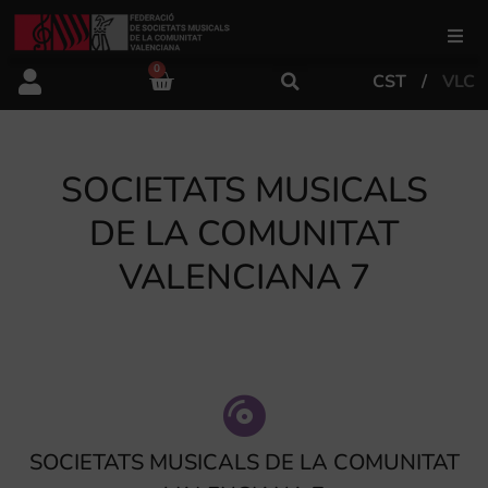
0
CST
VLC
FSMCV
Áreas de gestión
SOCIETATS MUSICALS
DE LA COMUNITAT
Área educativa
VALENCIANA 7
Área artística
Actualidad
SOCIETATS MUSICALS DE LA COMUNITAT
Tienda