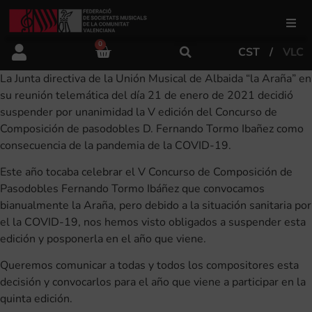
0
CST
VLC
FSMCV
La Junta directiva de la Unión Musical de Albaida “la Araña” en
su reunión telemática del día 21 de enero de 2021 decidió
Áreas de gestión
suspender por unanimidad la V edición del Concurso de
Composición de pasodobles D. Fernando Tormo Ibañez como
consecuencia de la pandemia de la COVID-19.
Área educativa
Este año tocaba celebrar el V Concurso de Composición de
Pasodobles Fernando Tormo Ibáñez que convocamos
Área artística
bianualmente la Araña, pero debido a la situación sanitaria por
el la COVID-19, nos hemos visto obligados a suspender esta
edición y posponerla en el año que viene.
Actualidad
Queremos comunicar a todas y todos los compositores esta
decisión y convocarlos para el año que viene a participar en la
Tienda
quinta edición.