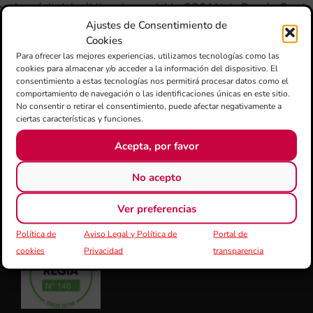
y el accésit del público al pasodoble COSAN de Ramón Garcia
Montaner.
Ajustes de Consentimiento de
Cookies
El año 2019 – QUART CONCURSO – Obtuvo mención
Para ofrecer las mejores experiencias, utilizamos tecnologías como las
honorifica el pasodoble EL TIO PÍA de Joan Llorens Ripoll y el
cookies para almacenar y/o acceder a la información del dispositivo. El
consentimiento a estas tecnologías nos permitirá procesar datos como el
accésit del público el pasodoble A LOS YAYOS de Pablo Soler
comportamiento de navegación o las identificaciones únicas en este sitio.
Albert.
No consentir o retirar el consentimiento, puede afectar negativamente a
ciertas características y funciones.
Acepta, por favor
FSMCV
No acepto
Ver preferencias
REGISTRO DE GRUPOS DE INTERÉS GVA
Política de
Aviso Legal y Política de
Portal de
cookies
Privacidad
transparencia