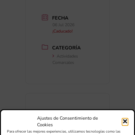
FECHA
06 Jul 2026
¡Caducado!
CATEGORÍA
Actividades
Comarcales
+ Añadir a Google Calendar
Ajustes de Consentimiento de
Cookies
Para ofrecer las mejores experiencias, utilizamos tecnologías como las
+ exportación iCal / Outlook