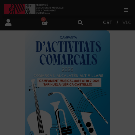
0
CST
VLC
FSMCV
Áreas de gestión
Área educativa
Área artística
Actualidad
Tienda