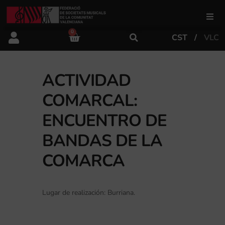
0
CST
VLC
FSMCV
Áreas de gestión
ACTIVIDAD
COMARCAL:
Área educativa
ENCUENTRO DE
BANDAS DE LA
Área artística
COMARCA
Actualidad
Lugar de realización: Burriana.
Tienda