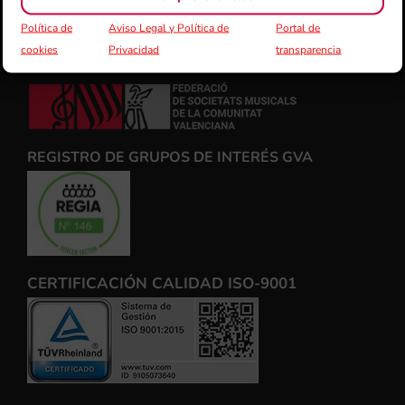
Política de
Aviso Legal y Política de
Portal de
cookies
Privacidad
transparencia
FSMCV
REGISTRO DE GRUPOS DE INTERÉS GVA
CERTIFICACIÓN CALIDAD ISO-9001