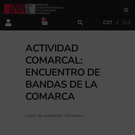
0
CST
VLC
FSMCV
Áreas de gestión
ACTIVIDAD
COMARCAL:
Área educativa
ENCUENTRO DE
BANDAS DE LA
Área artística
COMARCA
Actualidad
Lugar de realización: Almenara.
Tienda