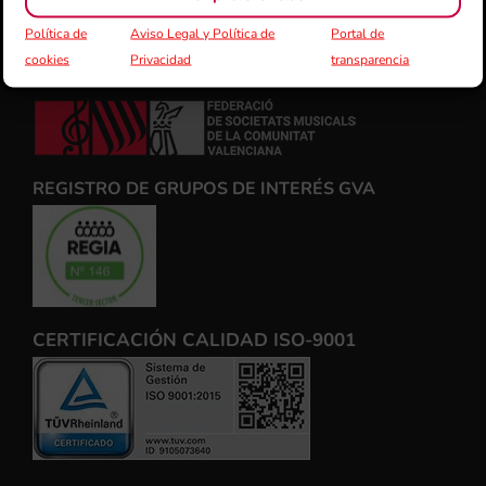
Política de
Aviso Legal y Política de
Portal de
cookies
Privacidad
transparencia
FSMCV
REGISTRO DE GRUPOS DE INTERÉS GVA
CERTIFICACIÓN CALIDAD ISO-9001