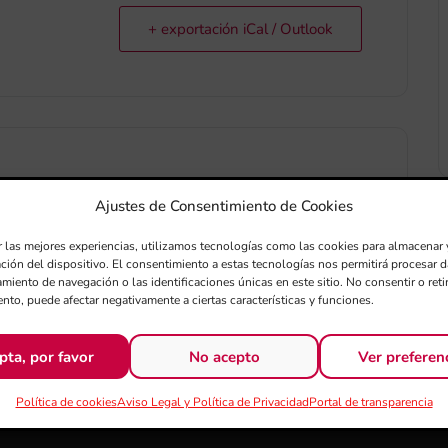
+ exportación iCal / Outlook
4
9
Ajustes de Consentimiento de Cookies
r las mejores experiencias, utilizamos tecnologías como las cookies para almacenar 
ación del dispositivo. El consentimiento a estas tecnologías nos permitirá procesar
miento de navegación o las identificaciones únicas en este sitio. No consentir o retir
nto, puede afectar negativamente a ciertas características y funciones.
MINUTOS
SEGUNDOS
pta, por favor
No acepto
Ver preferen
Política de cookies
Aviso Legal y Política de Privacidad
Portal de transparencia