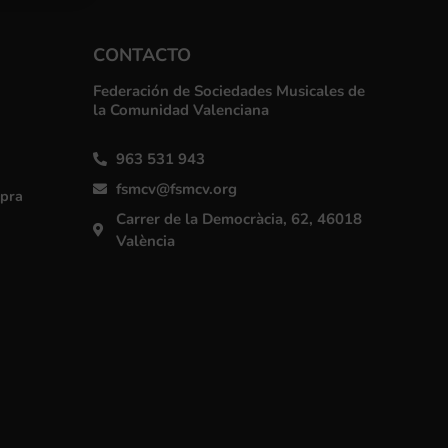
CONTACTO
Federación de Sociedades Musicales de
la Comunidad Valenciana
963 531 943
fsmcv@fsmcv.org
mpra
Carrer de la Democràcia, 62, 46018
València