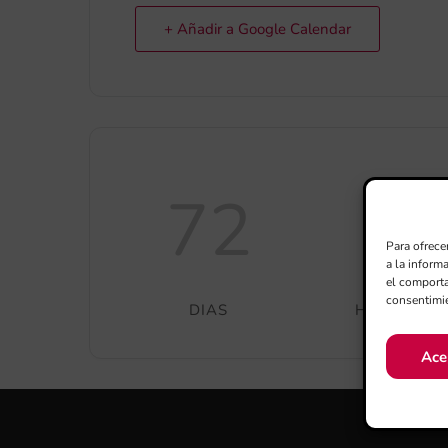
+ Añadir a Google Calendar
72
8
Para ofrece
a la inform
el comporta
consentimie
DIAS
HORAS
Ace