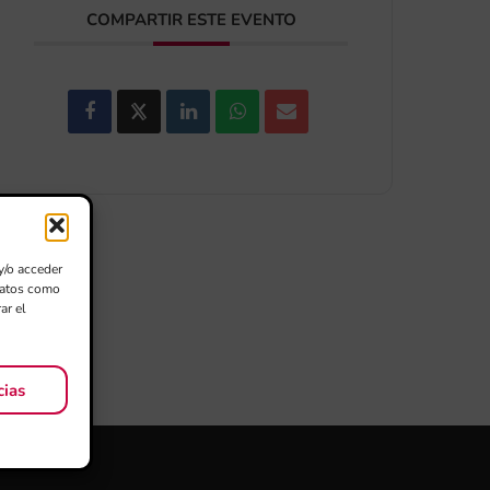
COMPARTIR ESTE EVENTO
y/o acceder
 datos como
ar el
cias