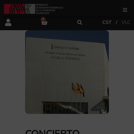
0
CST
VLC
FSMCV
Áreas de gestión
Área educativa
Área artística
Actualidad
Tienda
CONCIERTO