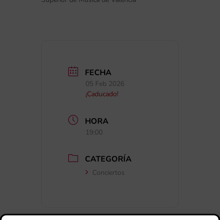
FECHA
05 Feb 2026
¡Caducado!
HORA
19:00
CATEGORÍA
Conciertos