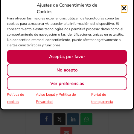
Ajustes de Consentimiento de
Cookies
Para ofrecer las mejores experiencias, utilizamos tecnologías como las
cookies para almacenar y/o acceder a la información del dispositivo. El
+ Añadir a Google Calendar
consentimiento a estas tecnologías nos permitirá procesar datos como el
comportamiento de navegación o las identificaciones únicas en este sitio.
No consentir o retirar el consentimiento, puede afectar negativamente a
+ exportación iCal / Outlook
ciertas características y funciones.
Acepta, por favor
No acepto
Ver preferencias
COMPARTIR ESTE EVENTO
Política de
Aviso Legal y Política de
Portal de
cookies
Privacidad
transparencia