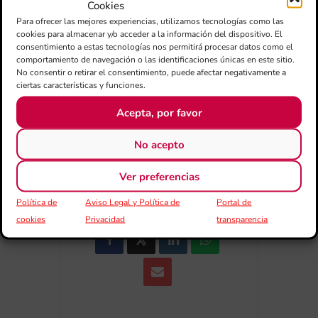
+ Afegir a Google Calendar
Cookies
Para ofrecer las mejores experiencias, utilizamos tecnologías como las
cookies para almacenar y/o acceder a la información del dispositivo. El
Exportar + iCal / Outlook
consentimiento a estas tecnologías nos permitirá procesar datos como el
comportamiento de navegación o las identificaciones únicas en este sitio.
No consentir o retirar el consentimiento, puede afectar negativamente a
ciertas características y funciones.
Acepta, por favor
No acepto
COMPARTIR
Ver preferencias
ESDEVENIMENT
Política de
Aviso Legal y Política de
Portal de
cookies
Privacidad
transparencia