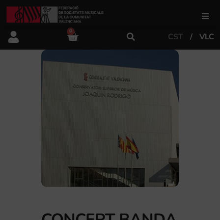
0
CST
VLC
FSMCV
Àrea de gestió
Àrea educativa
Àrea Artística
Actualitat
Tenda
CONCERT BANDA