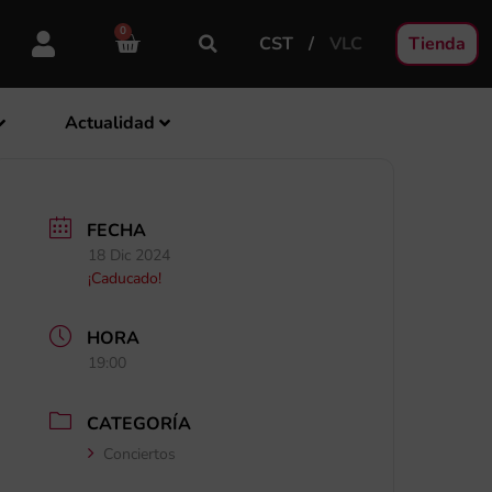
0
CST
VLC
Tienda
Actualidad
FECHA
18 Dic 2024
¡Caducado!
HORA
19:00
CATEGORÍA
Conciertos