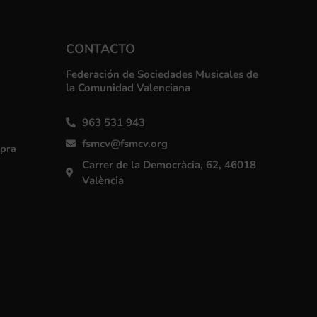
CONTACTO
Federación de Sociedades Musicales de
la Comunidad Valenciana
963 531 943
fsmcv@fsmcv.org
mpra
Carrer de la Democràcia, 62, 46018
València