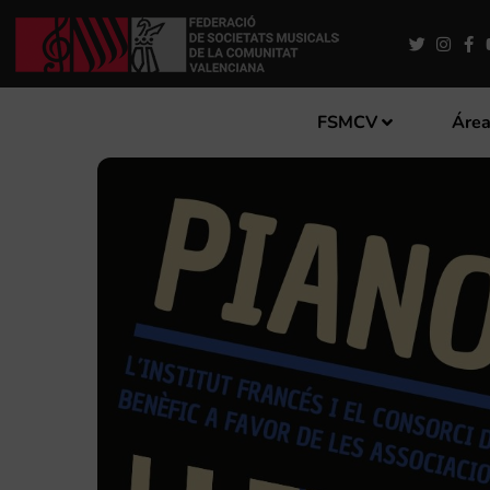
FSMCV
Área