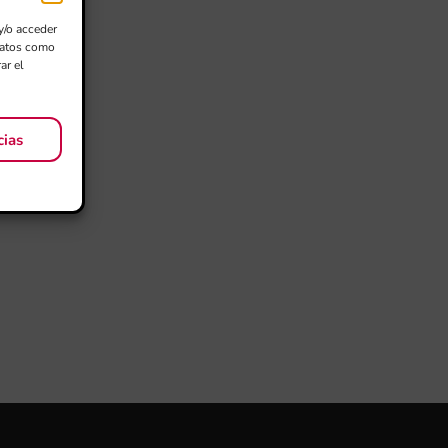
y/o acceder
 datos como
ar el
cias