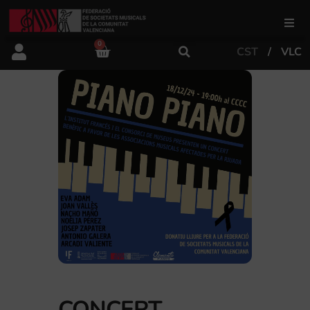
0
CST
VLC
FSMCV
Àrea de gestió
Àrea educativa
Àrea Artística
Actualitat
Tenda
CONCERT