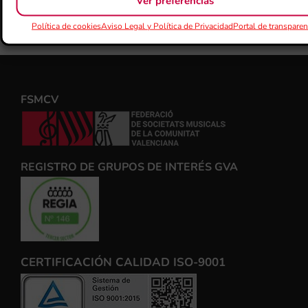
Ver preferencias
Política de cookies
Aviso Legal y Política de Privacidad
Portal de transparen
FSMCV
REGISTRO DE GRUPOS DE INTERÉS GVA
CERTIFICACIÓN CALIDAD ISO-9001