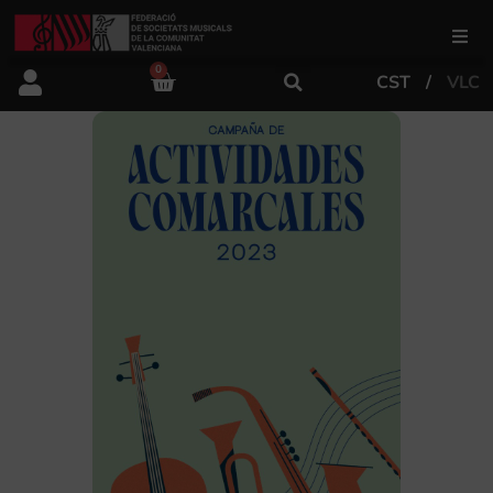
0
CST
VLC
FSMCV
Áreas de gestión
Área educativa
Área artística
Actualidad
Tienda