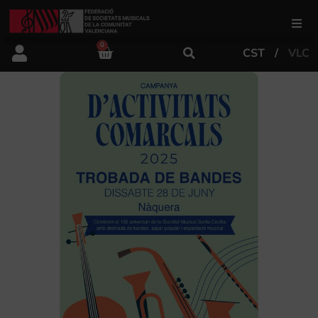
0
CST
VLC
FSMCV
Áreas de gestión
Área educativa
Área artística
Actualidad
Tienda