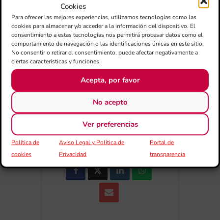
Cookies
+ Añadir a Google Calendar
Para ofrecer las mejores experiencias, utilizamos tecnologías como las
cookies para almacenar y/o acceder a la información del dispositivo. El
consentimiento a estas tecnologías nos permitirá procesar datos como el
comportamiento de navegación o las identificaciones únicas en este sitio.
+ exportación iCal / Outlook
No consentir o retirar el consentimiento, puede afectar negativamente a
ciertas características y funciones.
Acepta, por favor
No acepto
Ver preferencias
COMPARTIR ESTE EVENTO
Política de
Aviso Legal y Política de
Portal de
cookies
Privacidad
transparencia