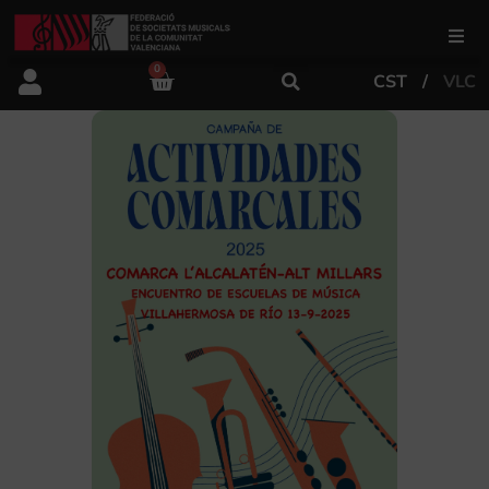
0
CST
VLC
FSMCV
Áreas de gestión
Área educativa
Área artística
Actualidad
Tienda