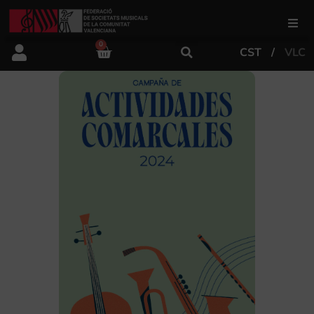
0
CST
VLC
FSMCV
Áreas de gestión
Área educativa
Área artística
Actualidad
Tienda