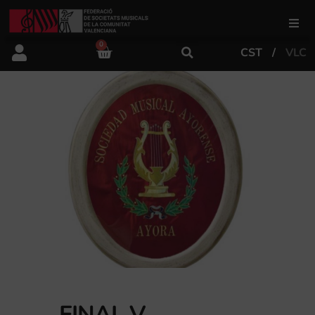
0
CST
VLC
FSMCV
Áreas de gestión
Área educativa
Área artística
Actualidad
Tienda
FINAL V