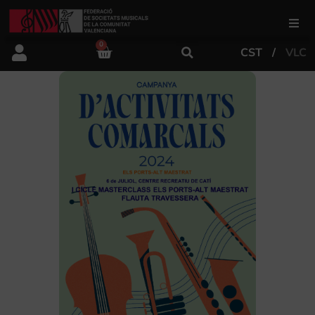
0
CST
VLC
FSMCV
Áreas de gestión
Área educativa
Área artística
Actualidad
Tienda