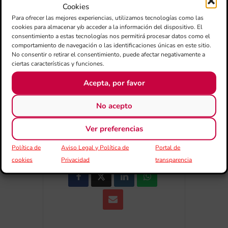
Cookies
+ Añadir a Google Calendar
Para ofrecer las mejores experiencias, utilizamos tecnologías como las
cookies para almacenar y/o acceder a la información del dispositivo. El
consentimiento a estas tecnologías nos permitirá procesar datos como el
comportamiento de navegación o las identificaciones únicas en este sitio.
+ exportación iCal / Outlook
No consentir o retirar el consentimiento, puede afectar negativamente a
ciertas características y funciones.
Acepta, por favor
No acepto
Ver preferencias
COMPARTIR ESTE EVENTO
Política de
Aviso Legal y Política de
Portal de
cookies
Privacidad
transparencia