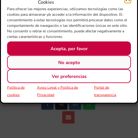
Cookies
+ Añadir a Google Calendar
Para ofrecer las mejores experiencias, utilizamos tecnologías como las
cookies para almacenar y/o acceder a la información del dispositivo. El
consentimiento a estas tecnologías nos permitirá procesar datos como el
+ exportación iCal / Outlook
comportamiento de navegación o las identificaciones únicas en este sitio.
No consentir o retirar el consentimiento, puede afectar negativamente a
ciertas características y funciones.
Acepta, por favor
No acepto
Ver preferencias
COMPARTIR ESTE EVENTO
Política de
Aviso Legal y Política de
Portal de
cookies
Privacidad
transparencia