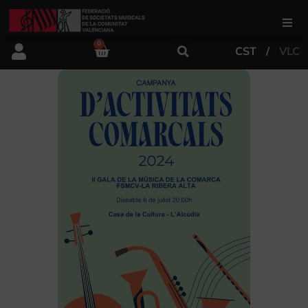
0
CST
VLC
FSMCV
Áreas de gestión
Área educativa
Área artística
Actualidad
Tienda