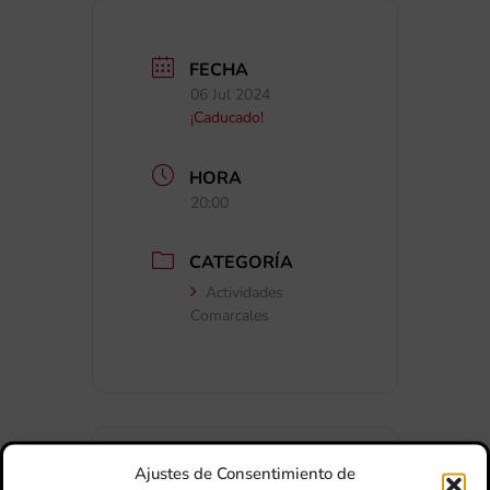
FECHA
06 Jul 2024
¡Caducado!
HORA
20:00
CATEGORÍA
Actividades
Comarcales
Ajustes de Consentimiento de