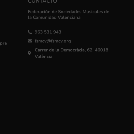
CONTACTO
Federación de Sociedades Musicales de
la Comunidad Valenciana
963 531 943
fsmcv@fsmcv.org
mpra
Carrer de la Democràcia, 62, 46018
València