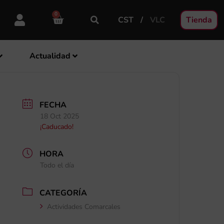
0
CST
VLC
Tienda
Actualidad
FECHA
18 Oct 2025
¡Caducado!
HORA
Todo el día
CATEGORÍA
Actividades Comarcales