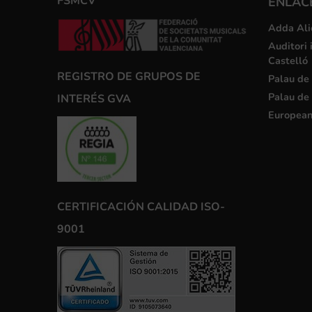
FSMCV
ENLACE
Adda Ali
Auditori 
Castelló
REGISTRO DE GRUPOS DE
Palau de 
Palau de 
INTERÉS GVA
European
CERTIFICACIÓN CALIDAD ISO-
9001