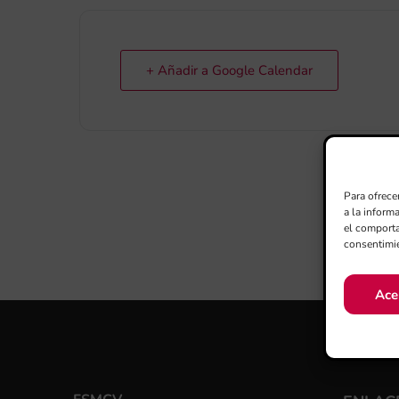
+ Añadir a Google Calendar
Para ofrece
a la inform
el comporta
consentimie
Ace