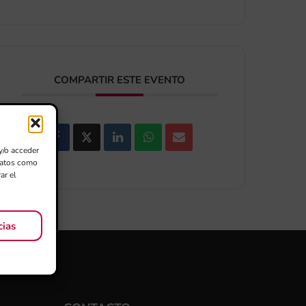
COMPARTIR ESTE EVENTO
y/o acceder
 datos como
ar el
cias