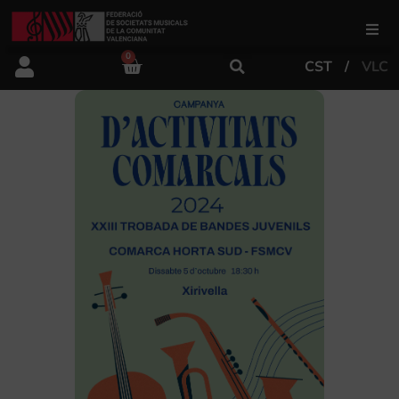
0
CST
VLC
FSMCV
Áreas de gestión
Área educativa
Área artística
Actualidad
Tienda