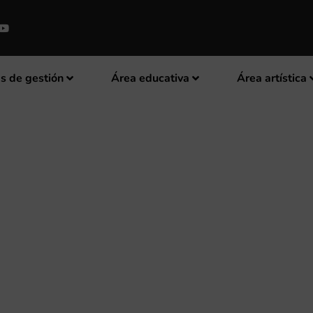
s de gestión
Área educativa
Área artística
BRE LA APLICACIÓN DE LA LEY
AÑA DE INSPECCIÓN DE TRABA