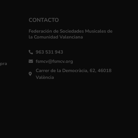
CONTACTO
Federación de Sociedades Musicales de
la Comunidad Valenciana
963 531 943
fsmcv@fsmcv.org
mpra
Carrer de la Democràcia, 62, 46018
València