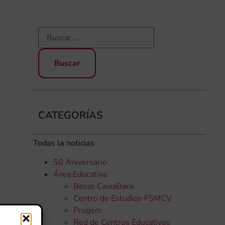
CATEGORÍAS
Todas la noticias
50 Aniversario
Área Educativa
Becas CaixaBank
Centro de Estudios FSMCV
Progem
Red de Centros Educativos