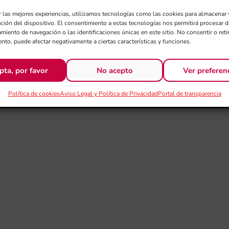
r las mejores experiencias, utilizamos tecnologías como las cookies para almacenar 
ación del dispositivo. El consentimiento a estas tecnologías nos permitirá procesar
miento de navegación o las identificaciones únicas en este sitio. No consentir o retir
nto, puede afectar negativamente a ciertas características y funciones.
pta, por favor
No acepto
Ver preferen
Política de cookies
Aviso Legal y Política de Privacidad
Portal de transparencia