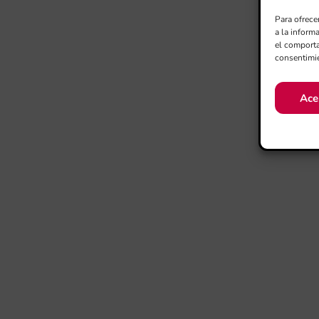
Para ofrece
a la inform
el comporta
consentimie
Ace