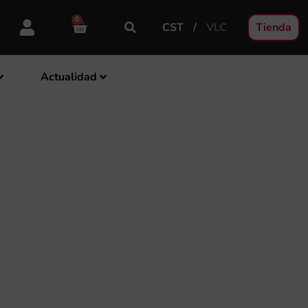
0
CST
VLC
Tienda
Actualidad
 DEL
JO A LAS