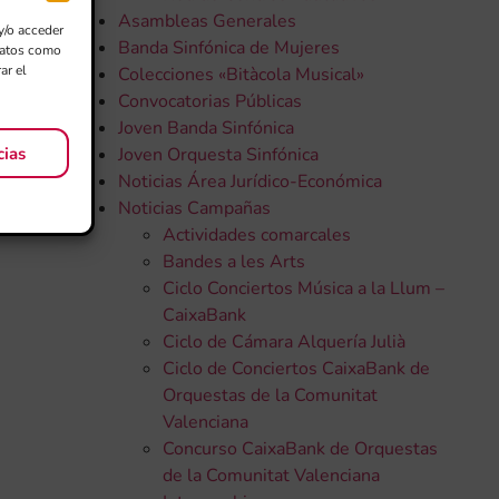
Asambleas Generales
y/o acceder
Banda Sinfónica de Mujeres
 datos como
ar el
Colecciones «Bitàcola Musical»
Convocatorias Públicas
Joven Banda Sinfónica
cias
Joven Orquesta Sinfónica
Noticias Área Jurídico-Económica
Noticias Campañas
Actividades comarcales
Bandes a les Arts
Ciclo Conciertos Música a la Llum –
CaixaBank
Ciclo de Cámara Alquería Julià
Ciclo de Conciertos CaixaBank de
Orquestas de la Comunitat
Valenciana
Concurso CaixaBank de Orquestas
de la Comunitat Valenciana