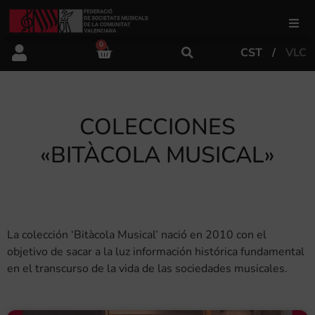
0
CST
VLC
FSMCV
Áreas de gestión
COLECCIONES
«BITÀCOLA MUSICAL»
Área educativa
Área artística
La colección ‘Bitàcola Musical’ nació en 2010 con el
Actualidad
objetivo de sacar a la luz información histórica fundamental
en el transcurso de la vida de las sociedades musicales.
Tienda