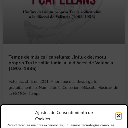
Temps de músics i capellans: l’influx del motu
proprio Tra le sollicitudini a la diòcesi de València
(1903-1936)
Valencia, abril de 2011. Ahora puedes descargarte
gratuitamente el Núm. 2 de la Colección «Bitàcola Musical» de
la FSMCV: Temps
Ajustes de Consentimiento de
Cookies
Para ofrecer las mejores experiencias, utilizamos tecnologías como las