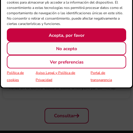
cookies para almacenar y/o acceder a la información del dispositivo. El
consentimiento a estas tecnologías nos permitirá procesar datos como el
comportamiento de navegación o las identificaciones únicas en este sitio.
No consentir o retirar el consentimiento, puede afectar negativamente a
ciertas características y funciones.
Acepta, por favor
No acepto
La FSMCV edita un CD-Rom que reproduce el
Ver preferencias
Boletín Musical 1892-1900
Política de
Aviso Legal y Política de
Portal de
cookies
Privacidad
transparencia
Se presentará el próximo viernes 5 de noviembre a las 19:30
horas en el Centro Cultural Caixa Ontinyent (C/ Gomis, 3).
Consultar