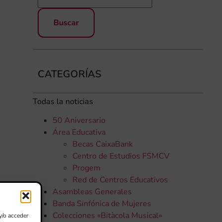
CATEGORÍAS
Todas la noticias
50 Aniversario
Área Educativa
Becas CaixaBank
Centro de Estudios FSMCV
Progem
Red de Centros Educativos
Asambleas Generales
Banda Sinfónica de Mujeres
Colecciones «Bitàcola Musical»
y/o acceder