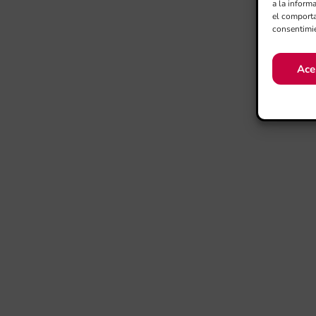
a la inform
el comporta
consentimie
Ace