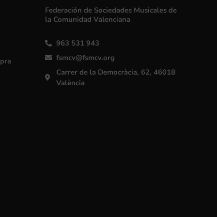
Federación de Sociedades Musicales de
la Comunidad Valenciana
963 531 943
fsmcv@fsmcv.org
mpra
Carrer de la Democràcia, 62, 46018
València