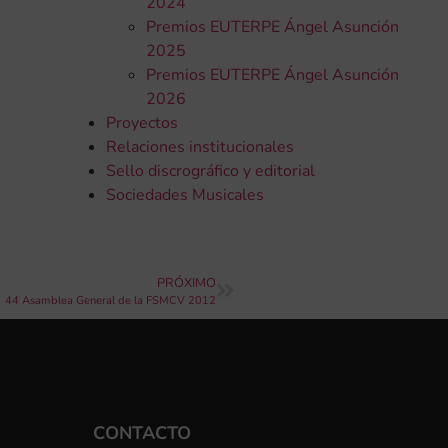
2024
Premios EUTERPE Ángel Asunción
2025
Premios EUTERPE Ángel Asunción
2026
Proyectos
Relaciones institucionales
Sello discrográfico y editorial
Sociedades Musicales
PRÓXIMO
44 Asamblea General de la FSMCV 2012
CONTACTO