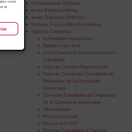
 datos como
Convocatorias Públicas
ar el
Joven Banda Sinfónica
Joven Orquesta Sinfónica
Noticias Área Jurídico-Económica
cias
Noticias Campañas
Actividades comarcales
Bandes a les Arts
Ciclo Conciertos Música a la Llum –
CaixaBank
Ciclo de Cámara Alquería Julià
Ciclo de Conciertos CaixaBank de
Orquestas de la Comunitat
Valenciana
Concurso CaixaBank de Orquestas
de la Comunitat Valenciana
Intercambios
Música a la Llum
Musics amb D.O.
Premios CaixaBank al Talento