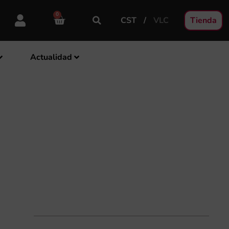
0
CST
VLC
Tienda
Actualidad