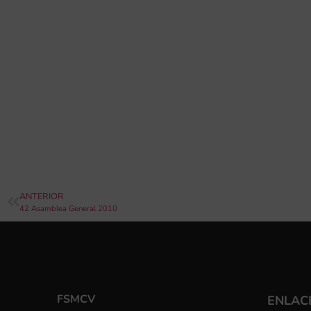
ANTERIOR
42 Asamblea General 2010
FSMCV
ENLACE