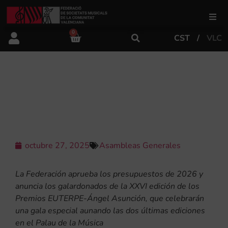
0
CST
VLC
FSMCV
Áreas de gestión
LA FSMCV CELEBRA SU 57ª
ASAMBLEA GENERAL EN OLIVA
Área educativa
Área artística
octubre 27, 2025
Asambleas Generales
La Federación aprueba los presupuestos de 2026 y
Actualidad
anuncia los galardonados de la XXVI edición de los
Premios EUTERPE-Ángel Asunción, que celebrarán
una gala especial aunando las dos últimas ediciones
Tienda
en el Palau de la Música