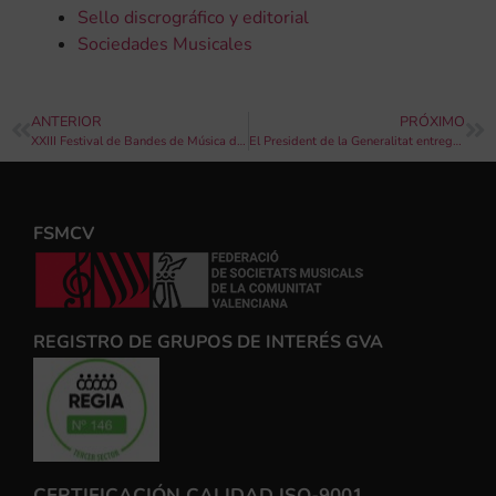
Sello discrográfico y editorial
Sociedades Musicales
ANTERIOR
PRÓXIMO
XXIII Festival de Bandes de Música del districte Marítim
El President de la Generalitat entregará en Santa Cecilia los Premios Euterpe de la FSMCV
FSMCV
REGISTRO DE GRUPOS DE INTERÉS GVA
CERTIFICACIÓN CALIDAD ISO-9001