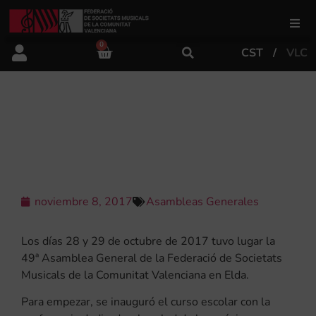
0
CST
VLC
FSMCV
Áreas de gestión
LOS VÍDEOS DE LA
#49ASSEMBLEAFSMCV
Área educativa
Área artística
noviembre 8, 2017
Asambleas Generales
Los días 28 y 29 de octubre de 2017 tuvo lugar la
Actualidad
49ª Asamblea General de la Federació de Societats
Musicals de la Comunitat Valenciana en Elda.
Tienda
Para empezar, se inauguró el curso escolar con la