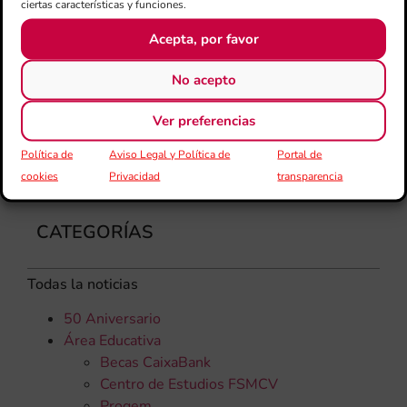
una
ciertas características y funciones.
qu
Acepta, por favor
rec
No acepto
Ver preferencias
Política de
Aviso Legal y Política de
Portal de
cookies
Privacidad
transparencia
CATEGORÍAS
Todas la noticias
50 Aniversario
Área Educativa
Becas CaixaBank
Centro de Estudios FSMCV
Progem