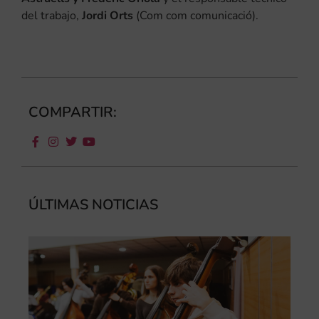
del trabajo,
Jordi Orts
(Com com comunicació).
COMPARTIR:
ÚLTIMAS NOTICIAS
Ca
au
do
la
par
al