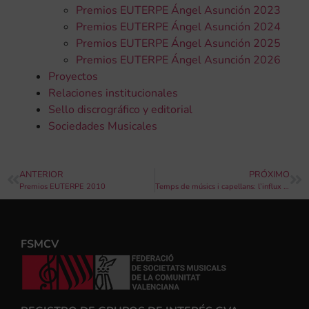
Premios EUTERPE Ángel Asunción 2023
Premios EUTERPE Ángel Asunción 2024
Premios EUTERPE Ángel Asunción 2025
Premios EUTERPE Ángel Asunción 2026
Proyectos
Relaciones institucionales
Sello discrográfico y editorial
Sociedades Musicales
ANTERIOR
PRÓXIMO
Premios EUTERPE 2010
Temps de músics i capellans: l’influx del motu proprio Tra le sollicitudini a la diòcesi de València (1903-1936)
FSMCV