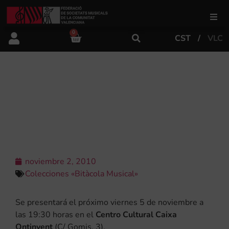
0
CST
VLC
FSMCV
Áreas de gestión
LA FSMCV EDITA UN CD-ROM QUE
REPRODUCE EL BOLETÍN MUSICAL
1892-1900
Área educativa
Área artística
noviembre 2, 2010
Colecciones «Bitàcola Musical»
Actualidad
Se presentará el próximo viernes 5 de noviembre a
las 19:30 horas en el
Centro Cultural Caixa
Tienda
Ontinyent
(C/ Gomis, 3).