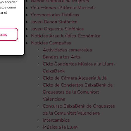
Banda Sinfónica de Mujeres
y/o acceder
Colecciones «Bitàcola Musical»
 datos como
ar el
Convocatorias Públicas
Joven Banda Sinfónica
Joven Orquesta Sinfónica
cias
Noticias Área Jurídico-Económica
Noticias Campañas
Actividades comarcales
Bandes a les Arts
Ciclo Conciertos Música a la Llum –
CaixaBank
Ciclo de Cámara Alquería Julià
Ciclo de Conciertos CaixaBank de
Orquestas de la Comunitat
Valenciana
Concurso CaixaBank de Orquestas
de la Comunitat Valenciana
Intercambios
Música a la Llum