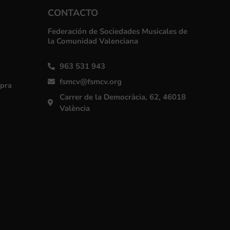
CONTACTO
Federación de Sociedades Musicales de
la Comunidad Valenciana
963 531 943
fsmcv@fsmcv.org
mpra
Carrer de la Democràcia, 62, 46018
València