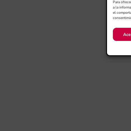
Para ofrece
a la inform
el comporta
consentimie
Ace