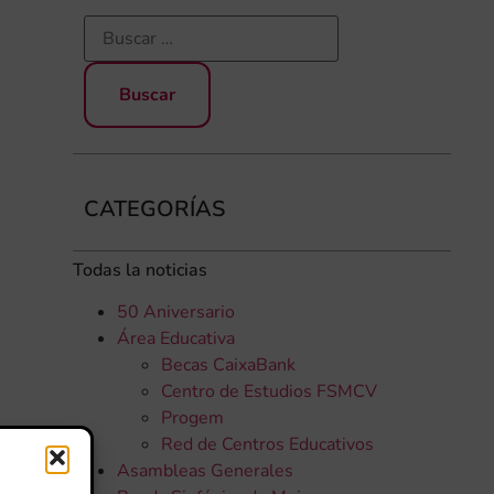
CATEGORÍAS
Todas la noticias
50 Aniversario
Área Educativa
Becas CaixaBank
Centro de Estudios FSMCV
Progem
Red de Centros Educativos
Asambleas Generales