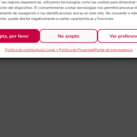
r las mejores experiencias, utilizamos tecnologías como las cookies para almacenar 
ación del dispositivo. El consentimiento a estas tecnologías nos permitirá procesar
miento de navegación o las identificaciones únicas en este sitio. No consentir o retir
nto, puede afectar negativamente a ciertas características y funciones.
pta, por favor
No acepto
Ver preferen
Política de cookies
Aviso Legal y Política de Privacidad
Portal de transparencia