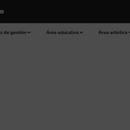
s de gestión
Área educativa
Área artística
EL I CERTAMEN INTERNACIONA
POBLA DE VALLBONA