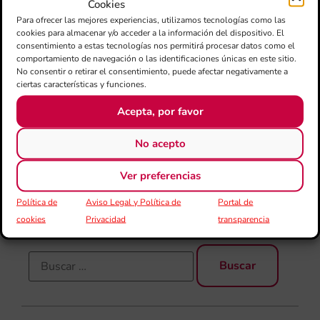
Fe
Cookies
Má
Para ofrecer las mejores experiencias, utilizamos tecnologías como las
jó
cookies para almacenar y/o acceder a la información del dispositivo. El
mú
consentimiento a estas tecnologías nos permitirá procesar datos como el
comportamiento de navegación o las identificaciones únicas en este sitio.
fo
No consentir o retirar el consentimiento, puede afectar negativamente a
la 
ciertas características y funciones.
baj
dir
Acepta, por favor
de 
Día
No acepto
Gar
una
Ver preferencias
qu
rec
Política de
Aviso Legal y Política de
Portal de
cookies
Privacidad
transparencia