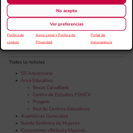
No acepto
Ver preferencias
Política de
Aviso Legal y Política de
Portal de
cookies
Privacidad
transparencia
CATEGORÍAS
Todas la noticias
50 Aniversario
Área Educativa
Becas CaixaBank
Centro de Estudios FSMCV
Progem
Red de Centros Educativos
Asambleas Generales
Banda Sinfónica de Mujeres
Colecciones «Bitàcola Musical»