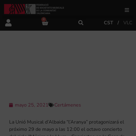
0
CST
VLC
FSMCV
Áreas de gestión
LA UNIÓ MUSICAL D’ALBAIDA
“L’ARANYA” PROTAGONIZARÁ EL
OCTAVO CONCIERTO DEL CICLO
Área educativa
“MÚSICA A LA LLUM”
Área artística
mayo 25, 2021
Certámenes
Actualidad
La Unió Musical d’Albaida “l’Aranya” protagonizará el
Tienda
próximo 29 de mayo a las 12:00 el octavo concierto