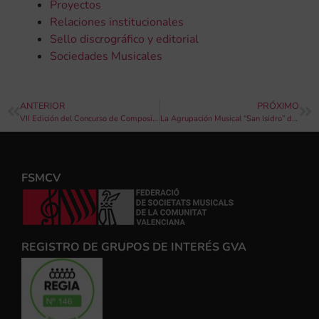
Proyectos
Relaciones institucionales
Sello discrográfico y editorial
Sociedades Musicales
ANTERIOR
PRÓXIMO
VII Edición del Concurso de Composición Didáctica de la Provincia de Alicante
La Agrupación Musical “San Isidro” de València protagonizará el noveno concierto del ciclo “Música a la Llum”
FSMCV
REGISTRO DE GRUPOS DE INTERÉS GVA