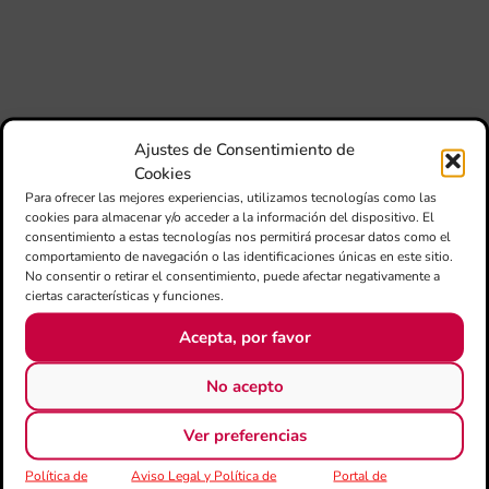
dir
de 
Día
Gar
una
qu
rec
Ajustes de Consentimiento de
Cookies
Para ofrecer las mejores experiencias, utilizamos tecnologías como las
cookies para almacenar y/o acceder a la información del dispositivo. El
consentimiento a estas tecnologías nos permitirá procesar datos como el
comportamiento de navegación o las identificaciones únicas en este sitio.
No consentir o retirar el consentimiento, puede afectar negativamente a
ciertas características y funciones.
Acepta, por favor
CATEGORÍAS
No acepto
Todas la noticias
Ver preferencias
50 Aniversario
Política de
Aviso Legal y Política de
Portal de