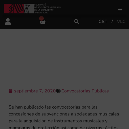
0
CST
VLC
FSMCV
Áreas de gestión
CONVOCATORIA DE
INSTRUMENTOS, MAMPARAS Y
PIZARRAS DIGITALES
Área educativa
Área artística
septiembre 7, 2020
Convocatorias Públicas
Actualidad
Se han publicado las convocatorias para las
concesiones de subvenciones a sociedades musicales
para la adquisición de instrumentos musicales y
Tienda
mamparas de protección así como de pizarras táctiles