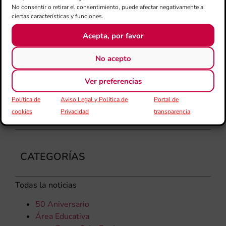
No consentir o retirar el consentimiento, puede afectar negativamente a
Día
ciertas características y funciones.
Gar
una
Acepta, por favor
qu
rec
No acepto
Ver preferencias
Política de
Aviso Legal y Política de
Portal de
cookies
Privacidad
transparencia
CATEGORÍAS
Todas la noticias
50 Aniversario
Área Educativa