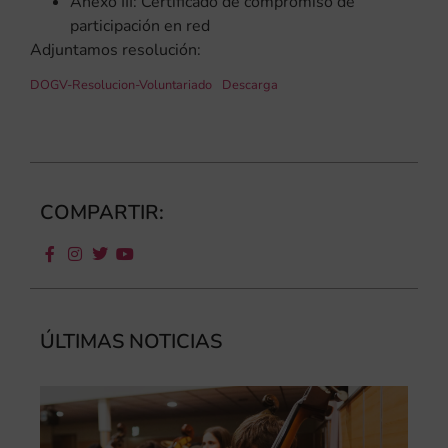
Anexo III: Certificado de compromiso de
participación en red
Adjuntamos resolución:
DOGV-Resolucion-Voluntariado
Descarga
COMPARTIR:
ÚLTIMAS NOTICIAS
Ca
au
do