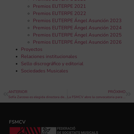
Premios EUTERPE 2021
Premios EUTERPE 2022
Premios EUTERPE Ángel Asunción 2023
Premios EUTERPE Ángel Asunción 2024
Premios EUTERPE Ángel Asunción 2025
Premios EUTERPE Ángel Asunción 2026
Proyectos
Relaciones institucionales
Sello discrográfico y editorial
Sociedades Musicales
ANTERIOR
PRÓXIMO
Sofía Zarzoso es elegida directora de la Banda Sinfónica de Mujeres de la FSMCV para 2024
La FSMCV abre la convocatoria para la plantilla de la Joven Banda Sinfónica de 2024
FSMCV