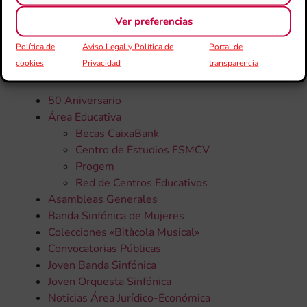
Ver preferencias
CATEGORÍAS
Política de
Aviso Legal y Política de
Portal de
cookies
Privacidad
transparencia
Todas la noticias
50 Aniversario
Área Educativa
Becas CaixaBank
Centro de Estudios FSMCV
Progem
Red de Centros Educativos
Asambleas Generales
Banda Sinfónica de Mujeres
Colecciones «Bitàcola Musical»
Convocatorias Públicas
Joven Banda Sinfónica
Joven Orquesta Sinfónica
Noticias Área Jurídico-Económica