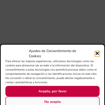
Fer
Fe
Má
jó
mú
fo
la 
baj
dir
de 
Día
Ajustes de Consentimiento de
Gar
Cookies
una
Para ofrecer las mejores experiencias, utilizamos tecnologías como las
qu
cookies para almacenar y/o acceder a la información del dispositivo. El
rec
consentimiento a estas tecnologías nos permitirá procesar datos como el
comportamiento de navegación o las identificaciones únicas en este sitio.
No consentir o retirar el consentimiento, puede afectar negativamente a
ciertas características y funciones.
Acepta, por favor
No acepto