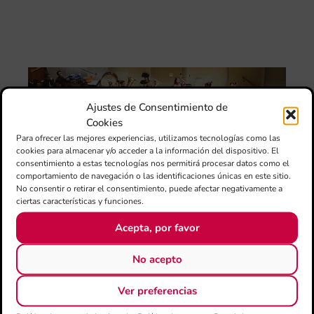
Val
“L
Sa
ten
La
Ba
Sin
Ajustes de Consentimiento de
de 
Cookies
FS
ce
Para ofrecer las mejores experiencias, utilizamos tecnologías como las
25
cookies para almacenar y/o acceder a la información del dispositivo. El
ani
consentimiento a estas tecnologías nos permitirá procesar datos como el
con
comportamiento de navegación o las identificaciones únicas en este sitio.
es
No consentir o retirar el consentimiento, puede afectar negativamente a
la
ciertas características y funciones.
sin
Fer
Acepta, por favor
Fe
Má
No acepto
jó
mú
Ver preferencias
fo
la 