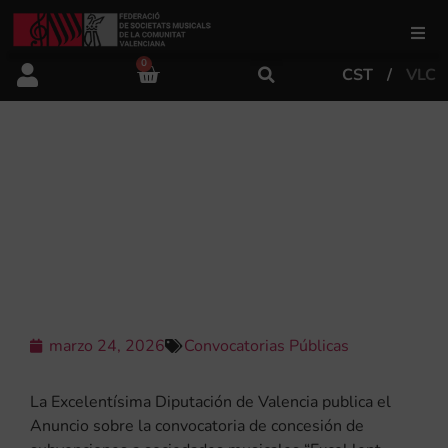
0
CST
VLC
FSMCV
Áreas de gestión
CONVOCATORIA DE SUBVENCIONES
A SOCIEDADES MUSICALES,
“EXCEL·LENT, MÚSICA DE BANDA
Área educativa
2026”
Área artística
marzo 24, 2026
Convocatorias Públicas
Actualidad
La Excelentísima Diputación de Valencia publica el
Tienda
Anuncio sobre la convocatoria de concesión de