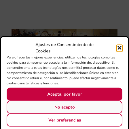
Val
“L
Sa
ten
La
Ba
Sin
Ajustes de Consentimiento de
de 
Cookies
FS
ce
Para ofrecer las mejores experiencias, utilizamos tecnologías como las
25
cookies para almacenar y/o acceder a la información del dispositivo. El
ani
consentimiento a estas tecnologías nos permitirá procesar datos como el
con
comportamiento de navegación o las identificaciones únicas en este sitio.
es
No consentir o retirar el consentimiento, puede afectar negativamente a
la
ciertas características y funciones.
sin
Fer
Acepta, por favor
Fe
Má
No acepto
jó
mú
Ver preferencias
fo
la 