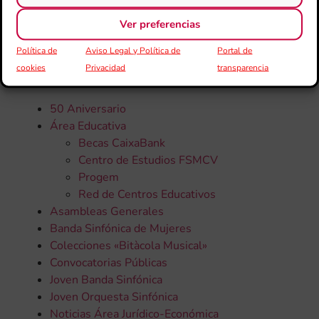
Ver preferencias
CATEGORÍAS
Política de
Aviso Legal y Política de
Portal de
cookies
Privacidad
transparencia
Todas la noticias
50 Aniversario
Área Educativa
Becas CaixaBank
Centro de Estudios FSMCV
Progem
Red de Centros Educativos
Asambleas Generales
Banda Sinfónica de Mujeres
Colecciones «Bitàcola Musical»
Convocatorias Públicas
Joven Banda Sinfónica
Joven Orquesta Sinfónica
Noticias Área Jurídico-Económica