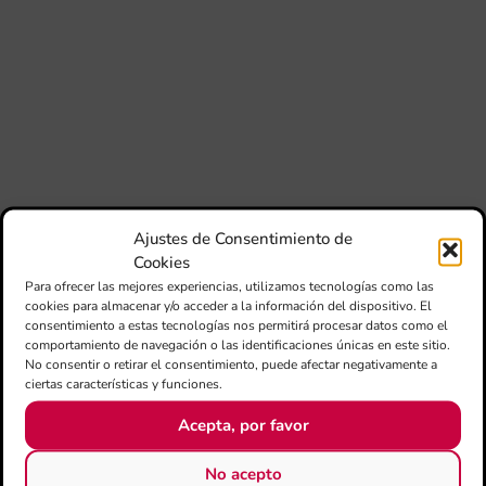
Fer
Fe
Má
jó
mú
fo
la 
baj
dir
de 
Día
Ajustes de Consentimiento de
Gar
Cookies
una
Para ofrecer las mejores experiencias, utilizamos tecnologías como las
qu
cookies para almacenar y/o acceder a la información del dispositivo. El
rec
consentimiento a estas tecnologías nos permitirá procesar datos como el
comportamiento de navegación o las identificaciones únicas en este sitio.
No consentir o retirar el consentimiento, puede afectar negativamente a
ciertas características y funciones.
Acepta, por favor
No acepto