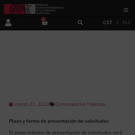
0
CST
VLC
FSMCV
Áreas de gestión
CONVOCATORIA DEL XXXV
CERTAMEN DE MÚSICA DE MOROS Y
CRISTIANOS DE ELDA PARA EL AÑO
Área educativa
2022
Área artística
marzo 21, 2022
Convocatorias Públicas
Actualidad
Plazo y forma de presentación de solicitudes
Tienda
El plazo máximo de presentación de solicitudes será