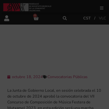
0
CST
VLC
FSMCV
Áreas de gestión
VII CONCURSO DE COMPOSICIÓN DE
MÚSICA FESTERA DE MUTXAMEL
2024
Área educativa
Área artística
octubre 18, 2024
Convocatorias Públicas
Actualidad
La Junta de Gobierno Local, en sesión celebrada el 10
de octubre de 2024 aprobó la convocatoria del VII
Concurso de Composición de Música Festera de
Tienda
Mutxamel 2023, en esta edición será una marcha