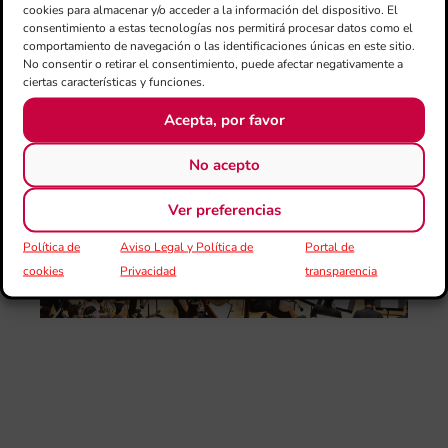
cookies para almacenar y/o acceder a la información del dispositivo. El
Tav
consentimiento a estas tecnologías nos permitirá procesar datos como el
Val
comportamiento de navegación o las identificaciones únicas en este sitio.
“L
No consentir o retirar el consentimiento, puede afectar negativamente a
Sa
ciertas características y funciones.
ten
Acepta, por favor
La
Ba
No acepto
Sin
de 
Ver preferencias
FS
ce
Política de
Aviso Legal y Política de
Portal de
25
ani
cookies
Privacidad
transparencia
con
es
la
sin
Fer
Fe
Má
jó
mú