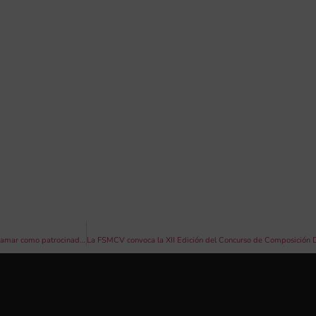
La Banda Simfònica de Dones de la FSMCV inicia su gira 2026 con el apoyo de Cajamar como patrocinador oficial