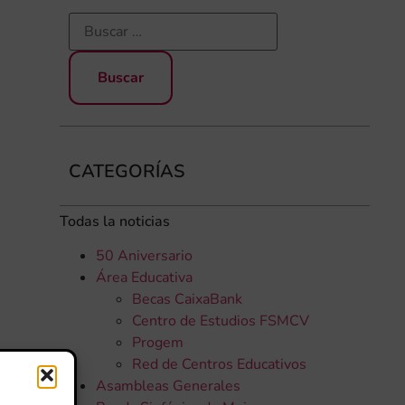
CATEGORÍAS
Todas la noticias
50 Aniversario
Área Educativa
Becas CaixaBank
Centro de Estudios FSMCV
Progem
Red de Centros Educativos
Asambleas Generales