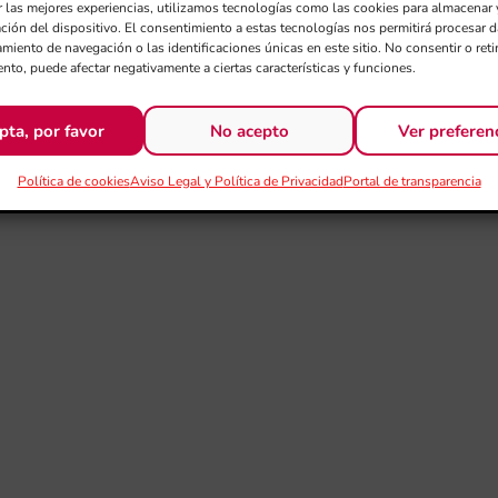
r las mejores experiencias, utilizamos tecnologías como las cookies para almacenar 
ación del dispositivo. El consentimiento a estas tecnologías nos permitirá procesar
miento de navegación o las identificaciones únicas en este sitio. No consentir o retir
nto, puede afectar negativamente a ciertas características y funciones.
pta, por favor
No acepto
Ver preferen
Política de cookies
Aviso Legal y Política de Privacidad
Portal de transparencia