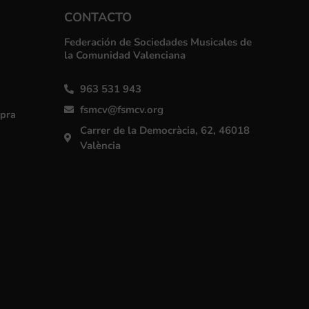
CONTACTO
Federación de Sociedades Musicales de
la Comunidad Valenciana
963 531 943
fsmcv@fsmcv.org
mpra
Carrer de la Democràcia, 62, 46018
València