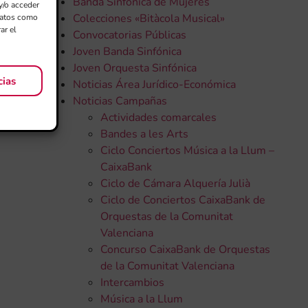
Banda Sinfónica de Mujeres
y/o acceder
Colecciones «Bitàcola Musical»
 datos como
ar el
Convocatorias Públicas
Joven Banda Sinfónica
Joven Orquesta Sinfónica
cias
Noticias Área Jurídico-Económica
Noticias Campañas
Actividades comarcales
Bandes a les Arts
Ciclo Conciertos Música a la Llum –
CaixaBank
Ciclo de Cámara Alquería Julià
Ciclo de Conciertos CaixaBank de
Orquestas de la Comunitat
Valenciana
Concurso CaixaBank de Orquestas
de la Comunitat Valenciana
Intercambios
Música a la Llum