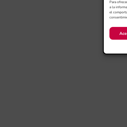
Para ofrece
a la inform
el comporta
consentimie
Ace