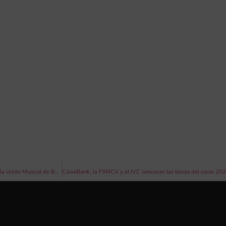
Convocatoria de Concurso Extraordinario de Composición para Banda Sinfónica de la Unión Musical de Benidorm. “CAMINANT CAP AL CENTENARI”