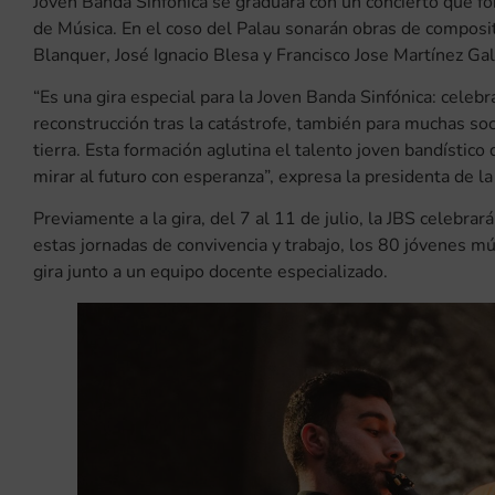
Joven Banda Sinfónica se graduará con un concierto que f
de Música. En el coso del Palau sonarán obras de compos
Blanquer, José Ignacio Blesa y Francisco Jose Martínez Gal
“Es una gira especial para la Joven Banda Sinfónica: celeb
reconstrucción tras la catástrofe, también para muchas s
tierra. Esta formación aglutina el talento joven bandísti
mirar al futuro con esperanza”, expresa la presidenta de 
Previamente a la gira, del 7 al 11 de julio, la JBS celebr
estas jornadas de convivencia y trabajo, los 80 jóvenes m
gira junto a un equipo docente especializado.