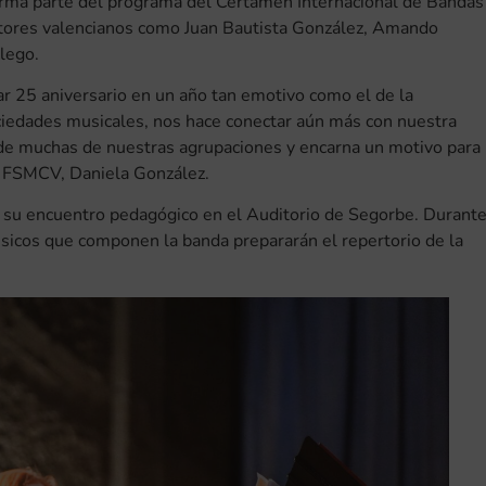
orma parte del programa del Certamen Internacional de Bandas
itores valencianos como Juan Bautista González, Amando
lego.
rar 25 aniversario en un año tan emotivo como el de la
ociedades musicales, nos hace conectar aún más con nuestra
co de muchas de nuestras agrupaciones y encarna un motivo para
la FSMCV, Daniela González.
ará su encuentro pedagógico en el Auditorio de Segorbe. Durant
úsicos que componen la banda prepararán el repertorio de la