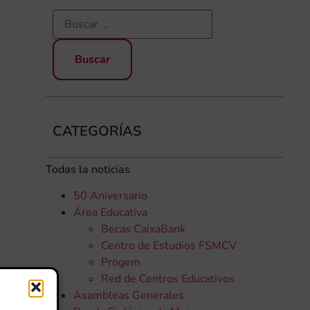
CATEGORÍAS
Todas la noticias
50 Aniversario
Área Educativa
Becas CaixaBank
Centro de Estudios FSMCV
Progem
Red de Centros Educativos
Asambleas Generales
a