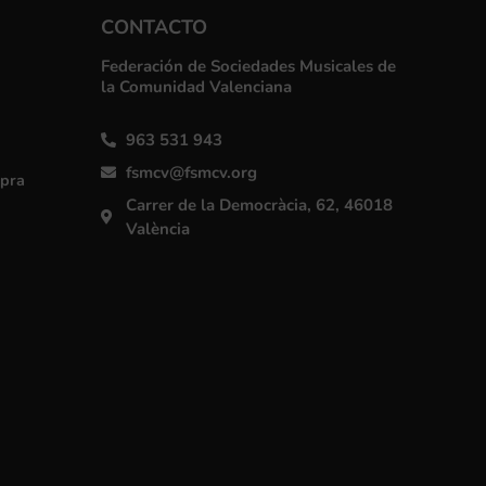
CONTACTO
Federación de Sociedades Musicales de
la Comunidad Valenciana
963 531 943
fsmcv@fsmcv.org
mpra
Carrer de la Democràcia, 62, 46018
València