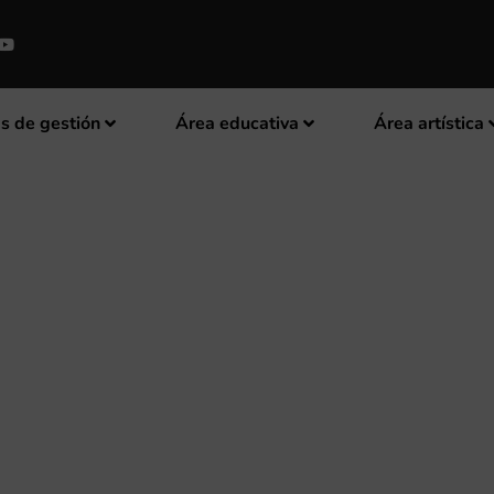
s de gestión
Área educativa
Área artística
CA DE LA FSMCV CELEBRA SU 2
MUNITAT VALENCIANA Y MURC