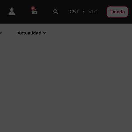
0
CST
VLC
Tienda
Actualidad
5 ANIVERSARIO
IA