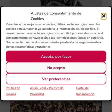
“L
Sa
Ta
Ajustes de Consentimiento de
Val
Cookies
LU
Para ofrecer las mejores experiencias, utilizamos tecnologías como las
FE
cookies para almacenar y/o acceder a la información del dispositivo. El
CE
consentimiento a estas tecnologías nos permitirá procesar datos como el
El 
comportamiento de navegación o las identificaciones únicas en este sitio.
Au
No consentir o retirar el consentimiento, puede afectar negativamente a
Ba
ciertas características y funciones.
Juv
Acepta, por favor
Tav
Val
No acepto
“L
Sa
ten
Ver preferencias
La
Política de
Aviso Legal y Política de
Portal de
Ba
cookies
Privacidad
transparencia
Sin
de 
FS
ce