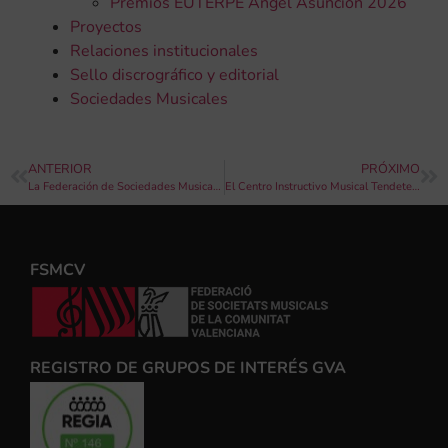
Premios EUTERPE Ángel Asunción 2026
Proyectos
Relaciones institucionales
Sello discrográfico y editorial
Sociedades Musicales
ANTERIOR
PRÓXIMO
La Federación de Sociedades Musicales convoca los XXII Premios Euterpe
El Centro Instructivo Musical Tendetes de Valencia busca profesor de guitarra y lenguaje musical para su escuela de música
FSMCV
REGISTRO DE GRUPOS DE INTERÉS GVA