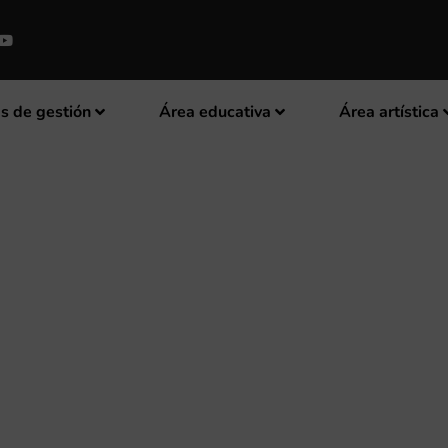
s de gestión
Área educativa
Área artística
USICAL DE BENIOPA BUSCA D
DA