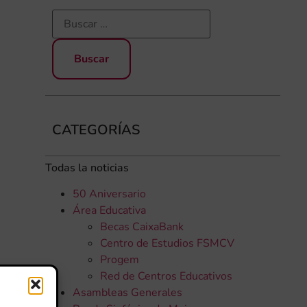
CATEGORÍAS
Todas la noticias
50 Aniversario
Área Educativa
Becas CaixaBank
Centro de Estudios FSMCV
Progem
Red de Centros Educativos
Asambleas Generales