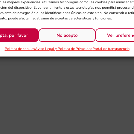
r las mejores experiencias, utilizamos tecnologías como las cookies para almacenar 
ación del dispositivo. El consentimiento a estas tecnologías nos permitirá procesar
miento de navegación o las identificaciones únicas en este sitio. No consentir o retir
nto, puede afectar negativamente a ciertas características y funciones.
pta, por favor
No acepto
Ver preferen
Política de cookies
Aviso Legal y Política de Privacidad
Portal de transparencia