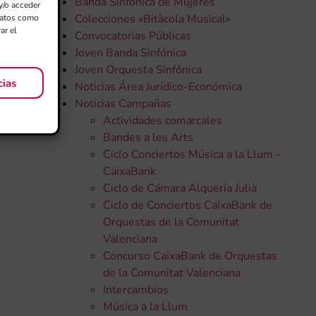
Banda Sinfónica de Mujeres
y/o acceder
Colecciones «Bitàcola Musical»
 datos como
ar el
Convocatorias Públicas
Joven Banda Sinfónica
Joven Orquesta Sinfónica
cias
Noticias Área Jurídico-Económica
Noticias Campañas
Actividades comarcales
Bandes a les Arts
Ciclo Conciertos Música a la Llum –
CaixaBank
Ciclo de Cámara Alquería Julià
Ciclo de Conciertos CaixaBank de
Orquestas de la Comunitat
Valenciana
Concurso CaixaBank de Orquestas
de la Comunitat Valenciana
Intercambios
Música a la Llum