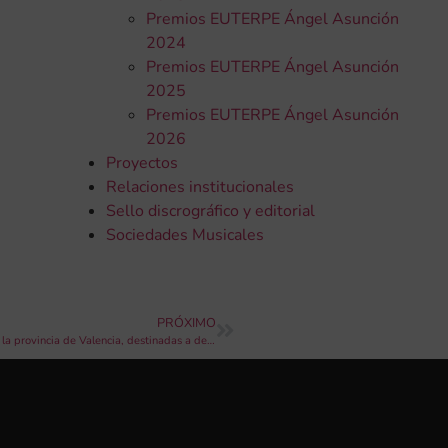
Premios EUTERPE Ángel Asunción
2024
Premios EUTERPE Ángel Asunción
2025
Premios EUTERPE Ángel Asunción
2026
Proyectos
Relaciones institucionales
Sello discrográfico y editorial
Sociedades Musicales
PRÓXIMO
Convocatoria de subvenciones a entidades sin ánimo de lucro de la provincia de Valencia, destinadas a desarrollar actividades que fomenten la igualdad entre mujeres y hombres y/o en contra de la violencia de género, 2024