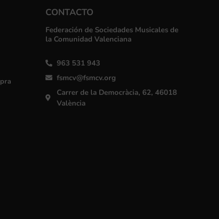
CONTACTO
Federación de Sociedades Musicales de
la Comunidad Valenciana
963 531 943
fsmcv@fsmcv.org
mpra
Carrer de la Democràcia, 62, 46018
València