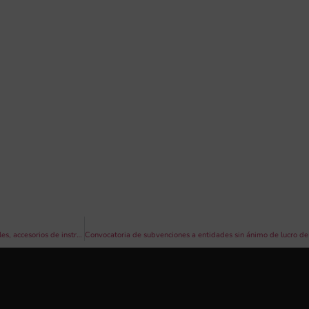
Anuncio del segundo pago y desestimaciones del apartado de instrumentos musicales, accesorios de instrumentos de carácter no fungible ordinario o tabletas y del apartado de bandas de música de la subvención Excel·lent, Música de Banda 2023