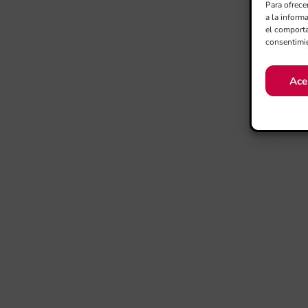
Para ofrece
a la inform
el comporta
consentimie
Ace