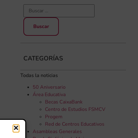
CATEGORÍAS
Todas la noticias
50 Aniversario
Área Educativa
Becas CaixaBank
Centro de Estudios FSMCV
Progem
Red de Centros Educativos
Asambleas Generales