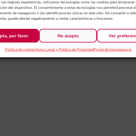
r las mejores experiencias, utilizamos tecnologías como las cookies para almacenar 
ación del dispositivo. El consentimiento a estas tecnologías nos permitirá procesar
miento de navegación o las identificaciones únicas en este sitio. No consentir o retir
nto, puede afectar negativamente a ciertas características y funciones.
pta, por favor
No acepto
Ver preferen
Política de cookies
Aviso Legal y Política de Privacidad
Portal de transparencia