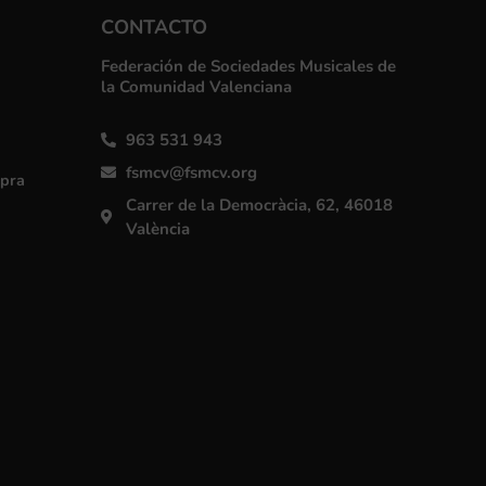
CONTACTO
Federación de Sociedades Musicales de
la Comunidad Valenciana
963 531 943
fsmcv@fsmcv.org
mpra
Carrer de la Democràcia, 62, 46018
València