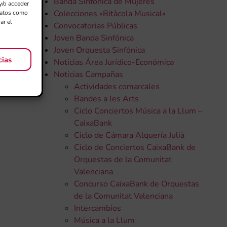
Banda Sinfónica de Mujeres
y/o acceder
Colecciones «Bitàcola Musical»
 datos como
ar el
Convocatorias Públicas
Joven Banda Sinfónica
Joven Orquesta Sinfónica
cias
Noticias Área Jurídico-Económica
Noticias Campañas
Actividades comarcales
Bandes a les Arts
Ciclo Conciertos Música a la Llum –
CaixaBank
Ciclo de Cámara Alquería Julià
Ciclo de Conciertos CaixaBank de
Orquestas de la Comunitat
Valenciana
Concurso CaixaBank de Orquestas
de la Comunitat Valenciana
Intercambios
Música a la Llum