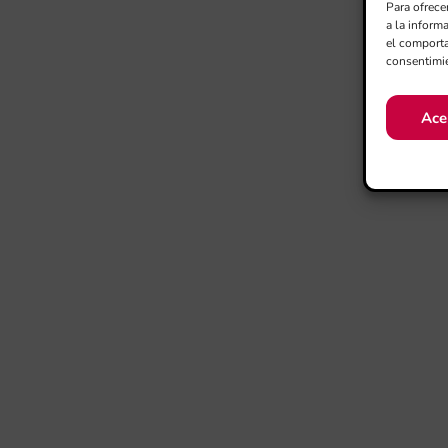
Para ofrece
a la inform
el comporta
consentimie
Ace