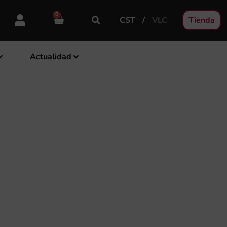
0
CST
VLC
Tienda
Actualidad
O TITULADO PARA