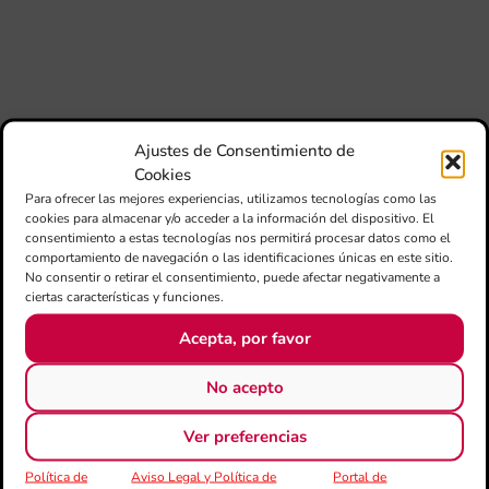
dir
de 
Día
Gar
una
qu
rec
Ajustes de Consentimiento de
Cookies
Para ofrecer las mejores experiencias, utilizamos tecnologías como las
cookies para almacenar y/o acceder a la información del dispositivo. El
consentimiento a estas tecnologías nos permitirá procesar datos como el
comportamiento de navegación o las identificaciones únicas en este sitio.
No consentir o retirar el consentimiento, puede afectar negativamente a
ciertas características y funciones.
Acepta, por favor
CATEGORÍAS
No acepto
Todas la noticias
Ver preferencias
50 Aniversario
Política de
Aviso Legal y Política de
Portal de