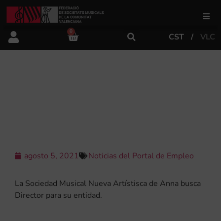
0
CST
VLC
FSMCV
Áreas de gestión
LA SOCIEDAD MUSICAL ‘NUEVA
ARTÍSTISCA DE ANNA’ BUSCA
DIRECTOR PARA SU ENTIDAD
Área educativa
Área artística
agosto 5, 2021
Noticias del Portal de Empleo
Actualidad
La Sociedad Musical Nueva Artístisca de Anna busca
Director para su entidad.
Tienda