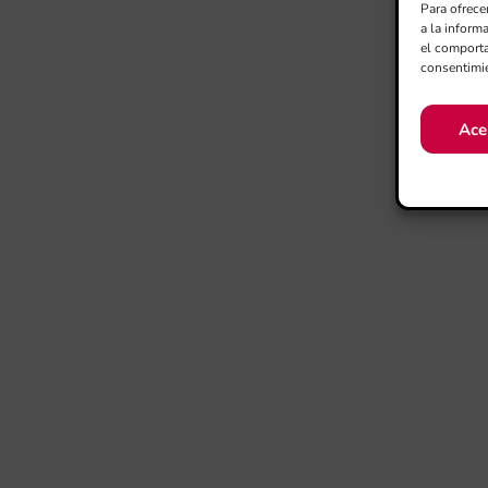
Para ofrece
a la inform
el comporta
consentimie
Ace