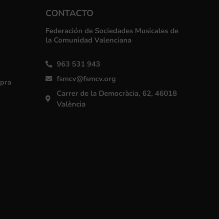
CONTACTO
Federación de Sociedades Musicales de
la Comunidad Valenciana
963 531 943
fsmcv@fsmcv.org
mpra
Carrer de la Democràcia, 62, 46018
València