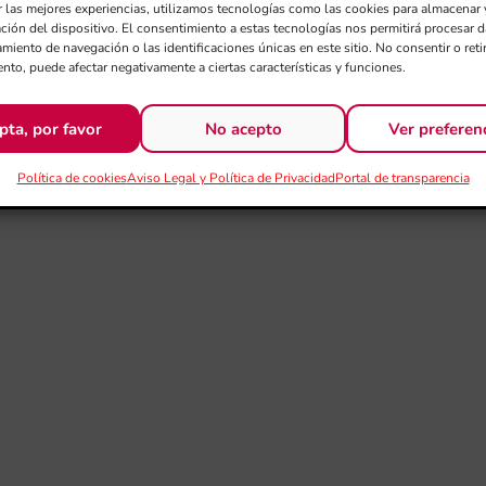
r las mejores experiencias, utilizamos tecnologías como las cookies para almacenar 
ación del dispositivo. El consentimiento a estas tecnologías nos permitirá procesar
miento de navegación o las identificaciones únicas en este sitio. No consentir o retir
nto, puede afectar negativamente a ciertas características y funciones.
pta, por favor
No acepto
Ver preferen
Política de cookies
Aviso Legal y Política de Privacidad
Portal de transparencia