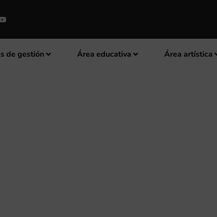
s de gestión
Área educativa
Área artística
AL PALAU DE LA MÚSICA AL FR