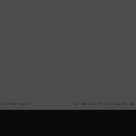
Establecido el orden de actuación de la 136 edición del Certamen Internacional de Bandas de Música Ciudad de València
ARRANCA LA XXI CAMPAÑA DE CON