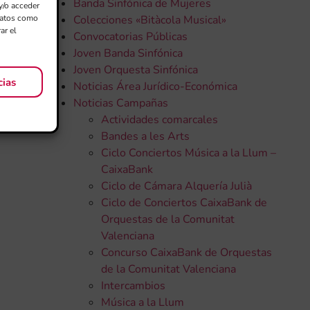
Banda Sinfónica de Mujeres
y/o acceder
 datos como
Colecciones «Bitàcola Musical»
ar el
Convocatorias Públicas
Joven Banda Sinfónica
Joven Orquesta Sinfónica
cias
Noticias Área Jurídico-Económica
Noticias Campañas
Actividades comarcales
Bandes a les Arts
Ciclo Conciertos Música a la Llum –
CaixaBank
Ciclo de Cámara Alquería Julià
Ciclo de Conciertos CaixaBank de
Orquestas de la Comunitat
Valenciana
Concurso CaixaBank de Orquestas
de la Comunitat Valenciana
Intercambios
Música a la Llum