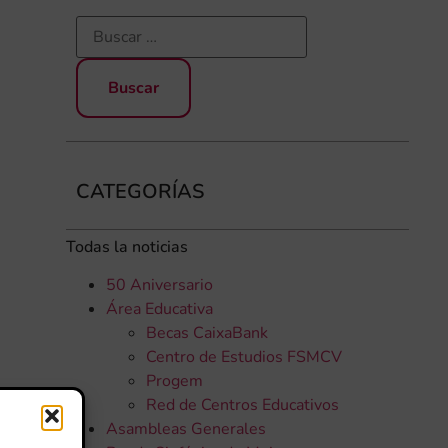
CATEGORÍAS
Todas la noticias
50 Aniversario
Área Educativa
Becas CaixaBank
Centro de Estudios FSMCV
Progem
Red de Centros Educativos
Asambleas Generales