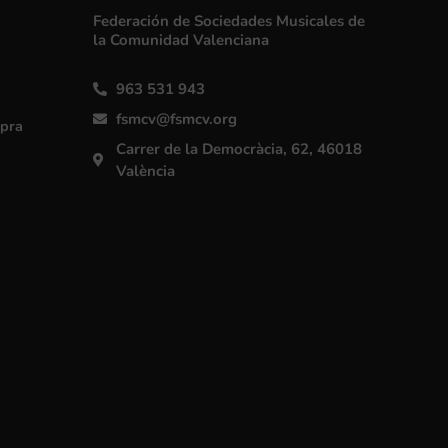
Federación de Sociedades Musicales de
la Comunidad Valenciana
963 531 943
fsmcv@fsmcv.org
mpra
Carrer de la Democràcia, 62, 46018
València