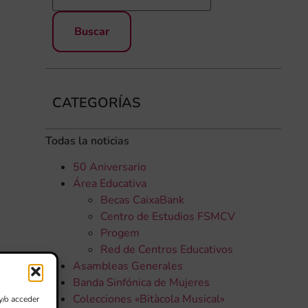
CATEGORÍAS
Todas la noticias
50 Aniversario
Área Educativa
Becas CaixaBank
Centro de Estudios FSMCV
Progem
Red de Centros Educativos
Asambleas Generales
Banda Sinfónica de Mujeres
Colecciones «Bitàcola Musical»
y/o acceder