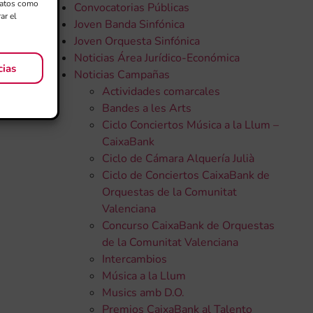
 datos como
Convocatorias Públicas
ar el
Joven Banda Sinfónica
Joven Orquesta Sinfónica
Noticias Área Jurídico-Económica
cias
Noticias Campañas
Actividades comarcales
Bandes a les Arts
Ciclo Conciertos Música a la Llum –
CaixaBank
Ciclo de Cámara Alquería Julià
Ciclo de Conciertos CaixaBank de
Orquestas de la Comunitat
Valenciana
Concurso CaixaBank de Orquestas
de la Comunitat Valenciana
Intercambios
Música a la Llum
Musics amb D.O.
Premios CaixaBank al Talento