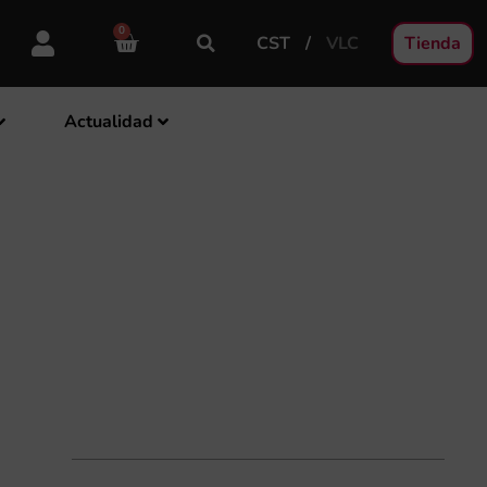
0
CST
VLC
Tienda
Actualidad