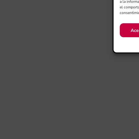
a la inform
el comporta
consentimie
Ace