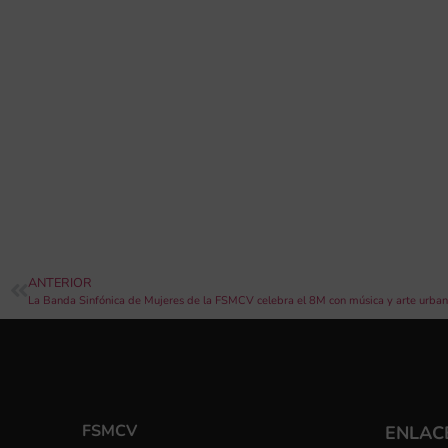
ANTERIOR
FSMCV
ENLACE