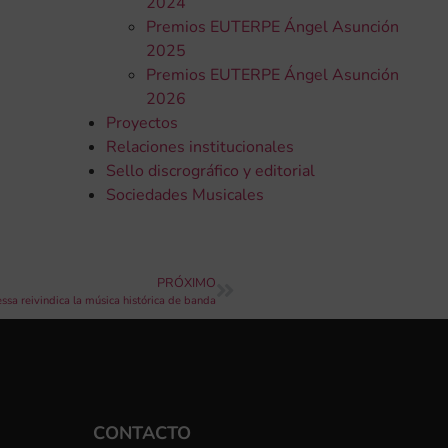
2024
Premios EUTERPE Ángel Asunción
2025
Premios EUTERPE Ángel Asunción
2026
Proyectos
Relaciones institucionales
Sello discrográfico y editorial
Sociedades Musicales
PRÓXIMO
ssa reivindica la música histórica de banda
CONTACTO