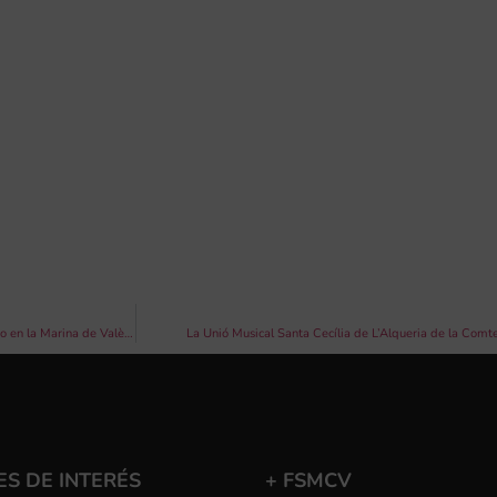
La Banda Sinfónica de Mujeres de la FSMCV celebra el 8M con música y arte urbano en la Marina de València
La Unió Musical Santa Cecília de L’Alqueria de la Comte
S DE INTERÉS
+ FSMCV