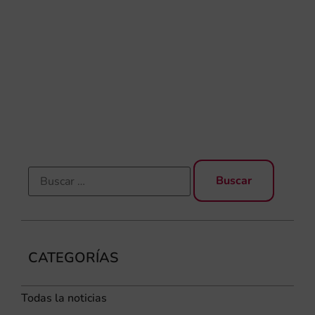
baj
dir
de 
Día
Gar
una
qu
rec
CATEGORÍAS
Todas la noticias