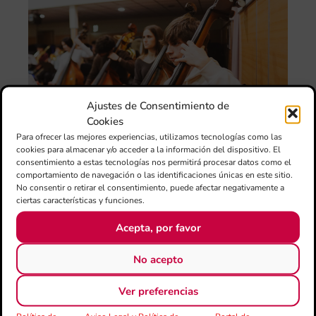
Ca
au
do
la
par
al
de
de
27
Ajustes de Consentimiento de
eur
Cookies
cu
Para ofrecer las mejores experiencias, utilizamos tecnologías como las
20
cookies para almacenar y/o acceder a la información del dispositivo. El
La
consentimiento a estas tecnologías nos permitirá procesar datos como el
con
comportamiento de navegación o las identificaciones únicas en este sitio.
la
No consentir o retirar el consentimiento, puede afectar negativamente a
jun
ciertas características y funciones.
FS
Acepta, por favor
IVC
ma
No acepto
un
pu
adi
Ver preferencias
pa