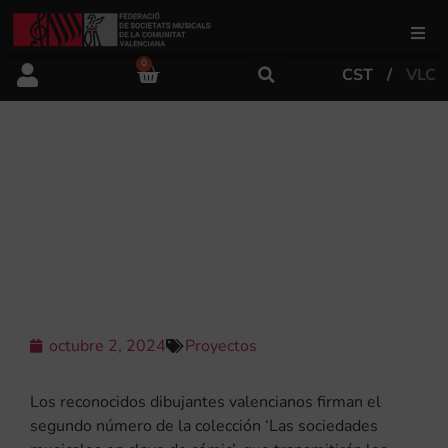
0
CST
VLC
FSMCV
Áreas de gestión
LA FSMCV PRESENTA, JUNTO A LOS
AUTORES CRISTINA DURÁN Y
MIGUEL ÁNGEL GINER, EL CÓMIC
Área educativa
‘UNA MELODÍA PARA VICENT’
Área artística
octubre 2, 2024
Proyectos
Actualidad
Los reconocidos dibujantes valencianos firman el
Tienda
segundo número de la colección ‘Las sociedades