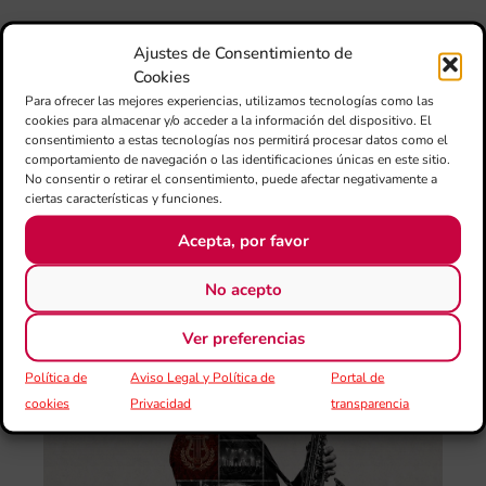
La
con
Ajustes de Consentimiento de
la
Cookies
jun
Para ofrecer las mejores experiencias, utilizamos tecnologías como las
FS
cookies para almacenar y/o acceder a la información del dispositivo. El
IVC
consentimiento a estas tecnologías nos permitirá procesar datos como el
ma
comportamiento de navegación o las identificaciones únicas en este sitio.
un
No consentir o retirar el consentimiento, puede afectar negativamente a
ciertas características y funciones.
pu
adi
Acepta, por favor
pa
est
No acepto
de
loc
Ver preferencias
afe
por
Política de
Aviso Legal y Política de
Portal de
cookies
Privacidad
transparencia
III
Au
de
Juv
“L