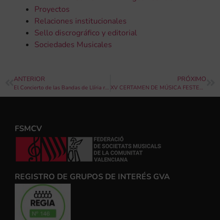
Proyectos
Relaciones institucionales
Sello discrográfico y editorial
Sociedades Musicales
ANTERIOR
PRÓXIMO
El Concierto de las Bandas de Llíria rinde este año homenaje al director local Álvaro Albiach
XV CERTAMEN DE MÚSICA FESTERA D’ALTEA LA VELLA
FSMCV
REGISTRO DE GRUPOS DE INTERÉS GVA