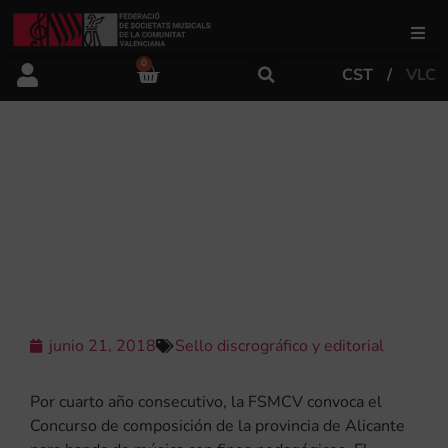
0
CST
VLC
FSMCV
Áreas de gestión
IV CONCURSO DE COMPOSICIÓN DE
LA PROVINCIA DE ALICANTE PARA
BANDA DE MÚSICA CON FINES
Área educativa
PEDAGÓGICOS
Área artística
junio 21, 2018
Sello discrográfico y editorial
Actualidad
Por cuarto año consecutivo, la FSMCV convoca el
Tienda
Concurso de composición de la provincia de Alicante